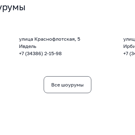
урумы
улица Краснофлотская, 5
улиц
Ивдель
Ирб
+7 (34386) 2-15-98
+7 (3
Все шоурумы