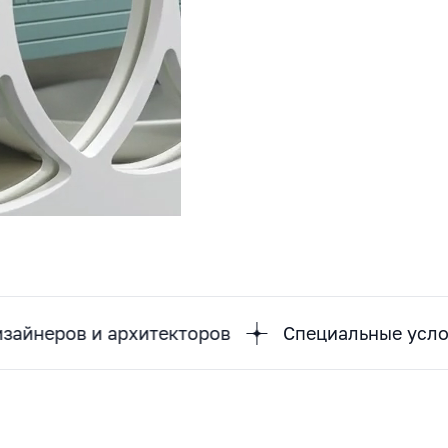
в и архитекторов
Специальные условия для 